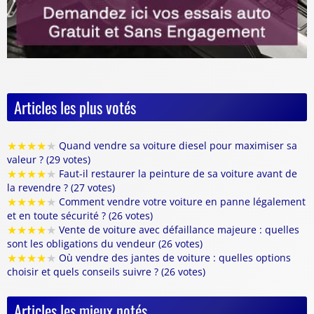
Articles les plus votés
★
★
★
★
★
Quand vendre sa voiture diesel pour maximiser sa
valeur ? (29 votes)
★
★
★
★
★
Faut-il restaurer la peinture de sa voiture avant de
la revendre ? (27 votes)
★
★
★
★
★
Comment vendre votre voiture en panne légalement
et en toute sécurité ? (26 votes)
★
★
★
★
★
Vente de voiture avec défaillance majeure : quelles
sont les obligations du vendeur (26 votes)
★
★
★
★
★
Où vendre des jantes de voiture : quelles options
choisir et quels conseils suivre ? (26 votes)
Articles les mieux notés