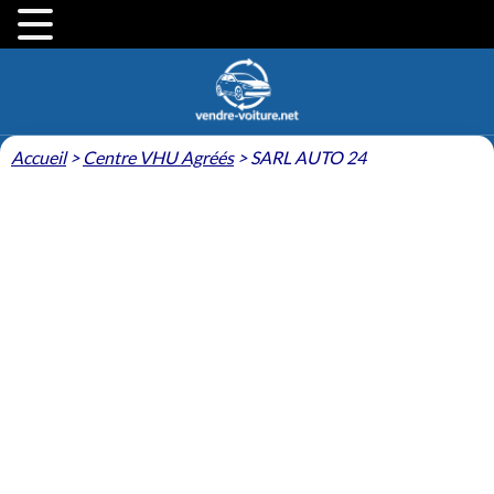
Accueil
>
Centre VHU Agréés
>
SARL AUTO 24