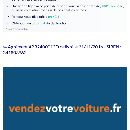
⚖️ Agrément #PR2400013D délivré le 21/11/2016 - SIREN :
341803963