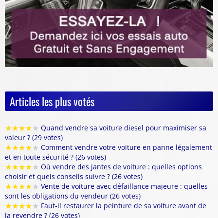
Articles les plus votés
★
★
★
★
★
Quand vendre sa voiture diesel pour maximiser sa
valeur ? (29 votes)
★
★
★
★
★
Comment vendre votre voiture en panne légalement
et en toute sécurité ? (26 votes)
★
★
★
★
★
Où vendre des jantes de voiture : quelles options
choisir et quels conseils suivre ? (26 votes)
★
★
★
★
★
Vente de voiture avec défaillance majeure : quelles
sont les obligations du vendeur (26 votes)
★
★
★
★
★
Faut-il restaurer la peinture de sa voiture avant de
la revendre ? (26 votes)