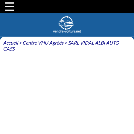
Accueil
>
Centre VHU Agréés
>
SARL VIDAL ALBI AUTO
CASS