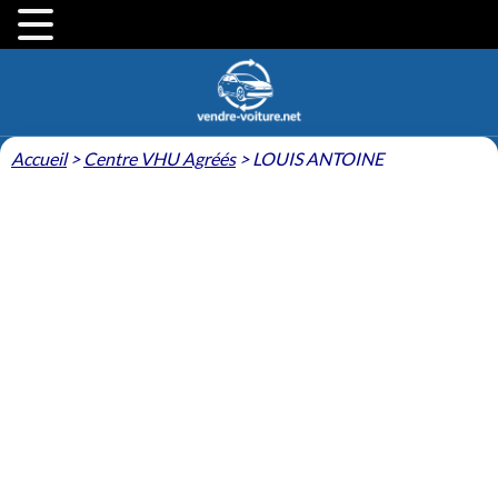
Accueil
>
Centre VHU Agréés
>
LOUIS ANTOINE