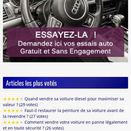
Articles les plus votés
★
★
★
★
★
Quand vendre sa voiture diesel pour maximiser sa
valeur ? (29 votes)
★
★
★
★
★
Faut-il restaurer la peinture de sa voiture avant de
la revendre ? (27 votes)
★
★
★
★
★
Comment vendre votre voiture en panne légalement
et en toute sécurité ? (26 votes)