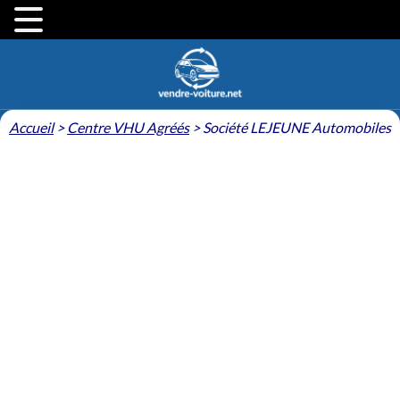
Accueil
>
Centre VHU Agréés
>
Société LEJEUNE Automobiles