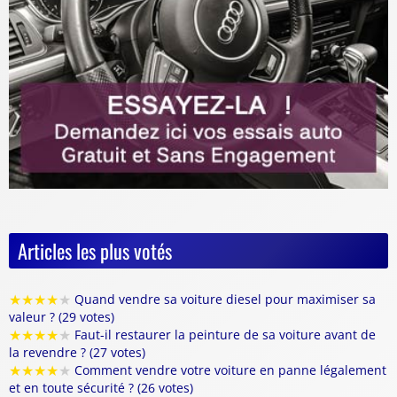
Articles les plus votés
★
★
★
★
★
Quand vendre sa voiture diesel pour maximiser sa
valeur ? (29 votes)
★
★
★
★
★
Faut-il restaurer la peinture de sa voiture avant de
la revendre ? (27 votes)
★
★
★
★
★
Comment vendre votre voiture en panne légalement
et en toute sécurité ? (26 votes)