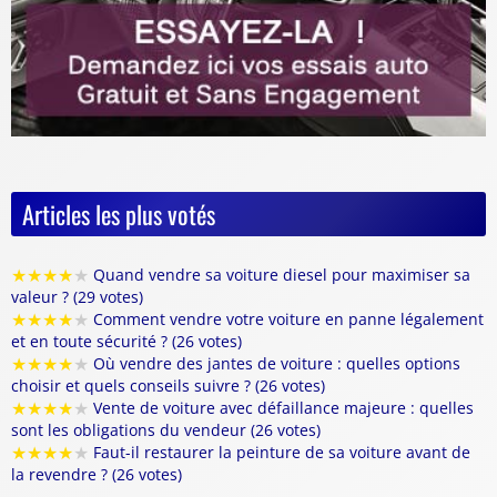
Articles les plus votés
★
★
★
★
★
Quand vendre sa voiture diesel pour maximiser sa
valeur ? (29 votes)
★
★
★
★
★
Comment vendre votre voiture en panne légalement
et en toute sécurité ? (26 votes)
★
★
★
★
★
Où vendre des jantes de voiture : quelles options
choisir et quels conseils suivre ? (26 votes)
★
★
★
★
★
Vente de voiture avec défaillance majeure : quelles
sont les obligations du vendeur (26 votes)
★
★
★
★
★
Faut-il restaurer la peinture de sa voiture avant de
la revendre ? (26 votes)