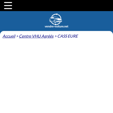
Accueil
>
Centre VHU Agréés
>
CASS EURE