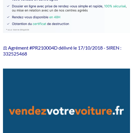
⚖️ Agrément #PR210004D délivré le 17/10/2018 - SIREN :
332525468