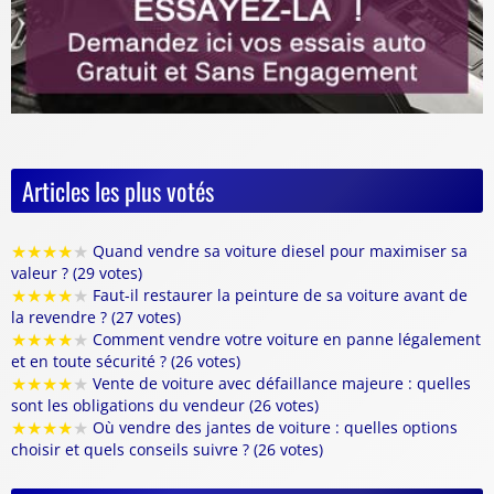
Articles les plus votés
★
★
★
★
★
Quand vendre sa voiture diesel pour maximiser sa
valeur ? (29 votes)
★
★
★
★
★
Faut-il restaurer la peinture de sa voiture avant de
la revendre ? (27 votes)
★
★
★
★
★
Comment vendre votre voiture en panne légalement
et en toute sécurité ? (26 votes)
★
★
★
★
★
Vente de voiture avec défaillance majeure : quelles
sont les obligations du vendeur (26 votes)
★
★
★
★
★
Où vendre des jantes de voiture : quelles options
choisir et quels conseils suivre ? (26 votes)