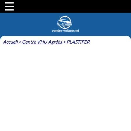
Accueil
>
Centre VHU Agréés
>
PLASTIFER