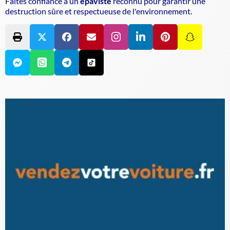
Faites confiance à un
épaviste
reconnu pour garantir une
destruction sûre et respectueuse de l'environnement.