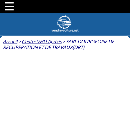
Accueil
>
Centre VHU Agréés
>
SARL DOURGEOISE DE
RECUPERATION ET DE TRAVAUX(DRT)