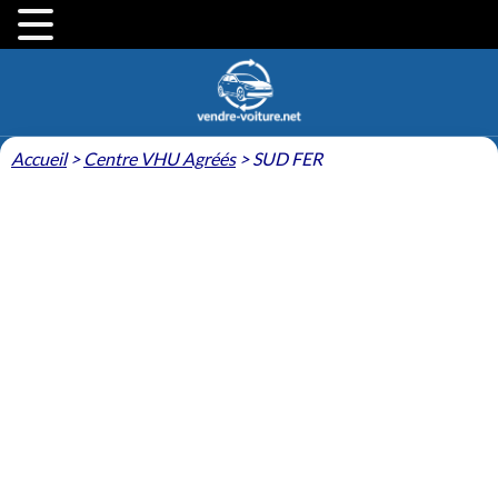
Accueil
>
Centre VHU Agréés
>
SUD FER