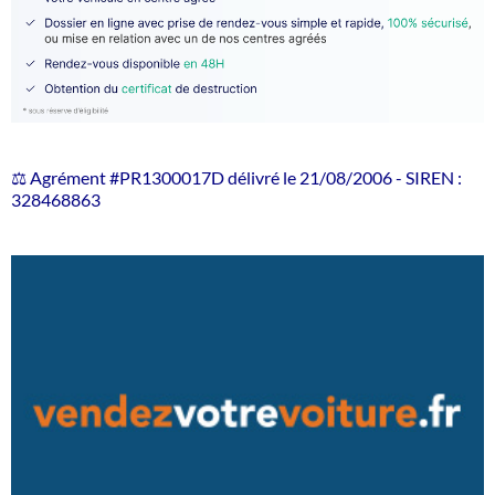
⚖️ Agrément #PR1300017D délivré le 21/08/2006 - SIREN :
328468863