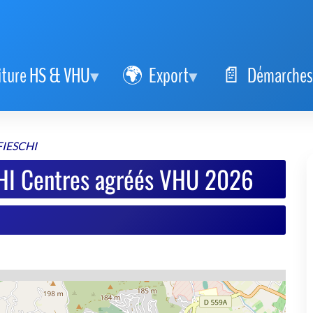
iture HS & VHU
Export
Démarches
IESCHI
I Centres agréés VHU 2026