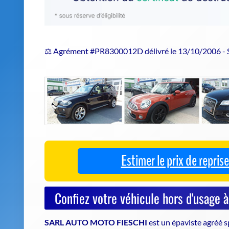
⚖️ Agrément #PR8300012D délivré le 13/10/2006 -
Estimer le prix de repri
Confiez votre véhicule hors d'usage 
SARL AUTO MOTO FIESCHI
est un
épaviste agréé
s