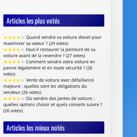
Articles les plus votés
★
★
★
★
★
Quand vendre sa voiture diesel pour
maximiser sa valeur ? (29 votes)
★
★
★
★
★
Faut-il restaurer la peinture de sa
voiture avant de la revendre ? (27 votes)
★
★
★
★
★
Comment vendre votre voiture en
panne légalement et en toute sécurité ? (26
votes)
★
★
★
★
★
Vente de voiture avec défaillance
majeure : quelles sont les obligations du
vendeur (26 votes)
★
★
★
★
★
Où vendre des jantes de voiture :
quelles options choisir et quels conseils suivre ?
(26 votes)
Articles les mieux notés