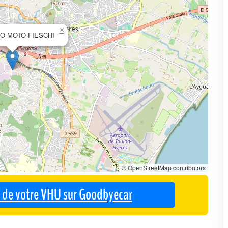
×
O MOTO FIESCHI
© OpenStreetMap contributors
se de votre VHU sur Goodbyecar