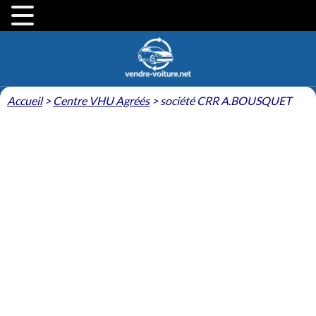
Accueil
>
Centre VHU Agréés
>
société CRR A.BOUSQUET