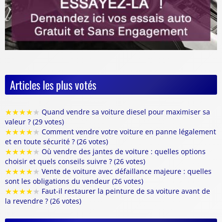
Articles les plus votés
★
★
★
★
★
Quand vendre sa voiture diesel pour maximiser sa
valeur ? (29 votes)
★
★
★
★
★
Comment vendre votre voiture en panne légalement
et en toute sécurité ? (26 votes)
★
★
★
★
★
Où vendre des jantes de voiture : quelles options
choisir et quels conseils suivre ? (26 votes)
★
★
★
★
★
Vente de voiture avec défaillance majeure : quelles
sont les obligations du vendeur (26 votes)
★
★
★
★
★
Faut-il restaurer la peinture de sa voiture avant de
la revendre ? (26 votes)