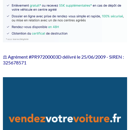
⚖️ Agrément #PR97200003D délivré le 25/06/2009 - SIREN :
325678571