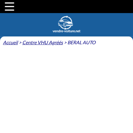
Accueil
>
Centre VHU Agréés
>
BERAL AUTO