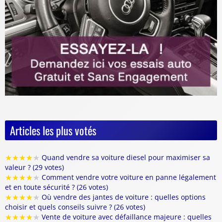
Articles les plus votés
★
★
★
★
★
Quand vendre sa voiture diesel pour maximiser sa
valeur ? (29 votes)
★
★
★
★
★
Comment vendre votre voiture en panne légalement
et en toute sécurité ? (26 votes)
★
★
★
★
★
Où vendre des jantes de voiture : quelles options
choisir et quels conseils suivre ? (26 votes)
★
★
★
★
★
Vente de voiture avec défaillance majeure : quelles