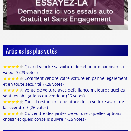
Articles les plus votés
★
★
★
★
★
Quand vendre sa voiture diesel pour maximiser sa
valeur ? (29 votes)
★
★
★
★
★
Comment vendre votre voiture en panne légalement
et en toute sécurité ? (26 votes)
★
★
★
★
★
Vente de voiture avec défaillance majeure : quelles
sont les obligations du vendeur (26 votes)
★
★
★
★
★
Faut-il restaurer la peinture de sa voiture avant de
la revendre ? (26 votes)
★
★
★
★
★
Où vendre des jantes de voiture : quelles options
choisir et quels conseils suivre ? (25 votes)