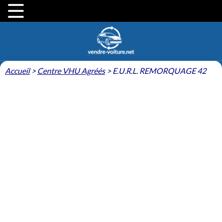
Accueil
>
Centre VHU Agréés
>
E.U.R.L. REMORQUAGE 42