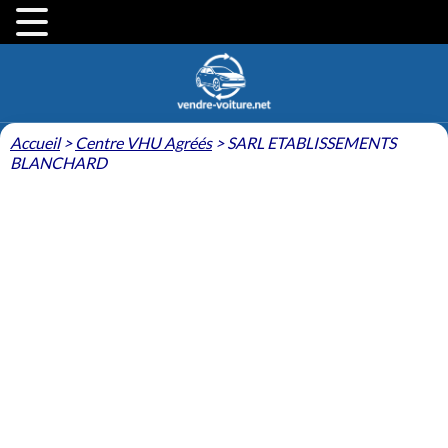
Accueil
>
Centre VHU Agréés
>
SARL ETABLISSEMENTS
BLANCHARD