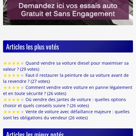
Articles les plus votés
★
★
★
★
★
Quand vendre sa voiture diesel pour maximiser sa
valeur ? (29 votes)
★
★
★
★
★
Faut-il restaurer la peinture de sa voiture avant de
la revendre ? (27 votes)
★
★
★
★
★
Comment vendre votre voiture en panne légalement
et en toute sécurité ? (26 votes)
★
★
★
★
★
Où vendre des jantes de voiture : quelles options
choisir et quels conseils suivre ? (26 votes)
★
★
★
★
★
Vente de voiture avec défaillance majeure : quelles
sont les obligations du vendeur (26 votes)
Articles les mieux notés