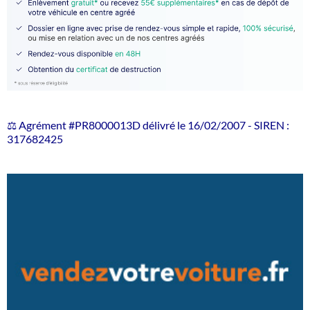
⚖️ Agrément #PR8000013D délivré le 16/02/2007 - SIREN :
317682425