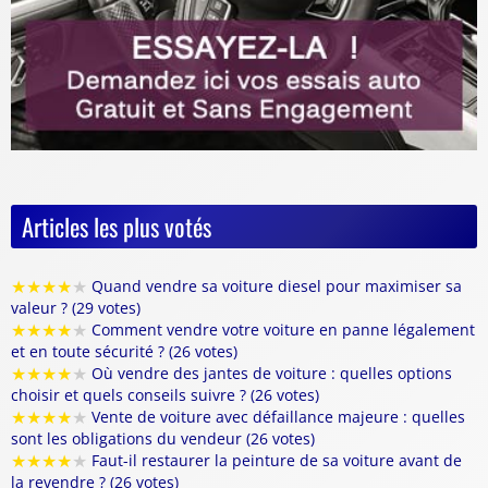
Articles les plus votés
★
★
★
★
★
Quand vendre sa voiture diesel pour maximiser sa
valeur ? (29 votes)
★
★
★
★
★
Comment vendre votre voiture en panne légalement
et en toute sécurité ? (26 votes)
★
★
★
★
★
Où vendre des jantes de voiture : quelles options
choisir et quels conseils suivre ? (26 votes)
★
★
★
★
★
Vente de voiture avec défaillance majeure : quelles
sont les obligations du vendeur (26 votes)
★
★
★
★
★
Faut-il restaurer la peinture de sa voiture avant de
la revendre ? (26 votes)