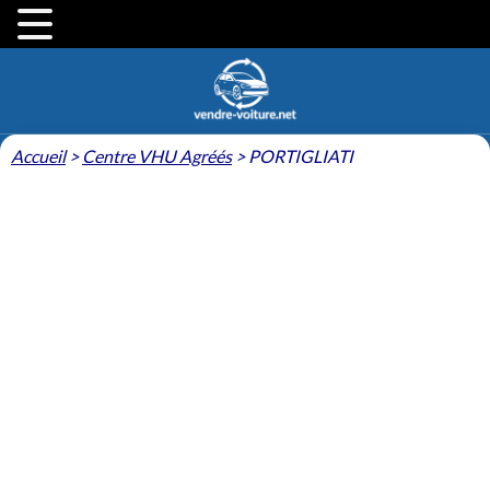
Accueil
>
Centre VHU Agréés
>
PORTIGLIATI