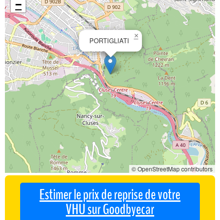
−
×
PORTIGLIATI
© OpenStreetMap contributors
Estimer le prix de reprise de votre
VHU sur Goodbyecar