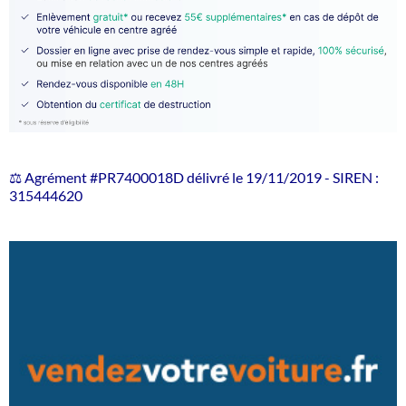
⚖️ Agrément #PR7400018D délivré le 19/11/2019 - SIREN :
315444620