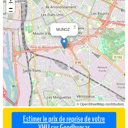
−
×
MUNOZ
© OpenStreetMap contributors
Estimer le prix de reprise de votre
VHU sur Goodbyecar