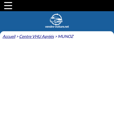
Accueil
>
Centre VHU Agréés
>
MUNOZ