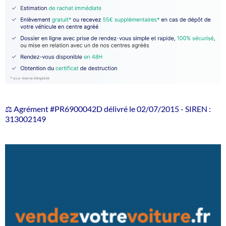
⚖️ Agrément #PR6900042D délivré le 02/07/2015 - SIREN :
313002149