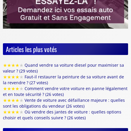
Articles les plus votés
★
★
★
★
★
Quand vendre sa voiture diesel pour maximiser sa
valeur ? (29 votes)
★
★
★
★
★
Faut-il restaurer la peinture de sa voiture avant de
la revendre ? (27 votes)
★
★
★
★
★
Comment vendre votre voiture en panne légalement
et en toute sécurité ? (26 votes)
★
★
★
★
★
Vente de voiture avec défaillance majeure : quelles
sont les obligations du vendeur (26 votes)
★
★
★
★
★
Où vendre des jantes de voiture : quelles options
choisir et quels conseils suivre ? (26 votes)