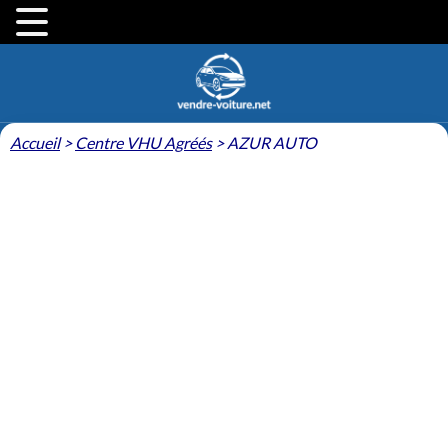
Accueil
>
Centre VHU Agréés
>
AZUR AUTO