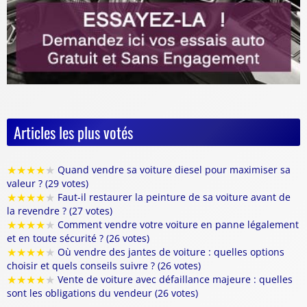
Articles les plus votés
★
★
★
★
★
Quand vendre sa voiture diesel pour maximiser sa
valeur ? (29 votes)
★
★
★
★
★
Faut-il restaurer la peinture de sa voiture avant de
la revendre ? (27 votes)
★
★
★
★
★
Comment vendre votre voiture en panne légalement
et en toute sécurité ? (26 votes)
★
★
★
★
★
Où vendre des jantes de voiture : quelles options
choisir et quels conseils suivre ? (26 votes)
★
★
★
★
★
Vente de voiture avec défaillance majeure : quelles
sont les obligations du vendeur (26 votes)