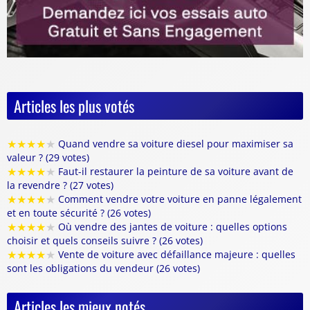
Articles les plus votés
★
★
★
★
★
Quand vendre sa voiture diesel pour maximiser sa
valeur ? (29 votes)
★
★
★
★
★
Faut-il restaurer la peinture de sa voiture avant de
la revendre ? (27 votes)
★
★
★
★
★
Comment vendre votre voiture en panne légalement
et en toute sécurité ? (26 votes)
★
★
★
★
★
Où vendre des jantes de voiture : quelles options
choisir et quels conseils suivre ? (26 votes)
★
★
★
★
★
Vente de voiture avec défaillance majeure : quelles
sont les obligations du vendeur (26 votes)
Articles les mieux notés