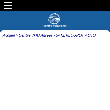
Accueil
>
Centre VHU Agréés
>
SARL RECUPER' AUTO