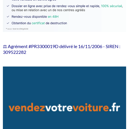
⚖️ Agrément #PR3300019D délivré le 16/11/2006 - SIREN :
309522282