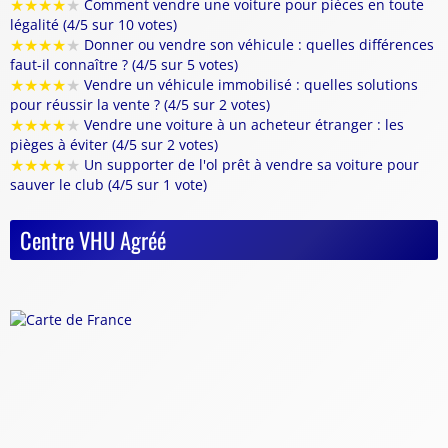
★
★
★
★
★
Comment vendre une voiture pour pièces en toute
légalité (4/5 sur 10 votes)
★
★
★
★
★
Donner ou vendre son véhicule : quelles différences
faut-il connaître ? (4/5 sur 5 votes)
★
★
★
★
★
Vendre un véhicule immobilisé : quelles solutions
pour réussir la vente ? (4/5 sur 2 votes)
★
★
★
★
★
Vendre une voiture à un acheteur étranger : les
pièges à éviter (4/5 sur 2 votes)
★
★
★
★
★
Un supporter de l'ol prêt à vendre sa voiture pour
sauver le club (4/5 sur 1 vote)
Centre VHU Agréé