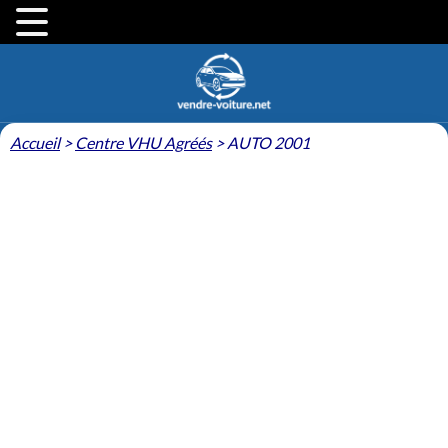
Accueil
>
Centre VHU Agréés
>
AUTO 2001