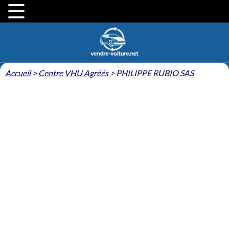
Accueil
>
Centre VHU Agréés
>
PHILIPPE RUBIO SAS