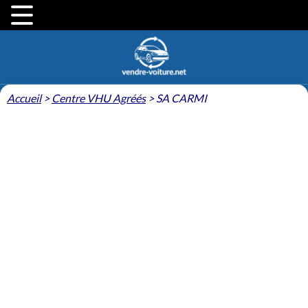
Accueil
>
Centre VHU Agréés
>
SA CARMI