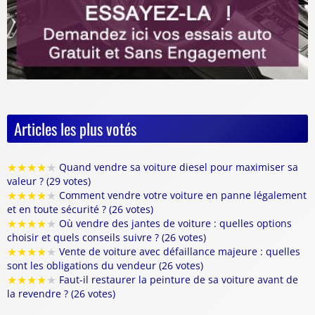
Articles les plus votés
★
★
★
★
★
Quand vendre sa voiture diesel pour maximiser sa
valeur ? (29 votes)
★
★
★
★
★
Comment vendre votre voiture en panne légalement
et en toute sécurité ? (26 votes)
★
★
★
★
★
Où vendre des jantes de voiture : quelles options
choisir et quels conseils suivre ? (26 votes)
★
★
★
★
★
Vente de voiture avec défaillance majeure : quelles
sont les obligations du vendeur (26 votes)
★
★
★
★
★
Faut-il restaurer la peinture de sa voiture avant de
la revendre ? (26 votes)