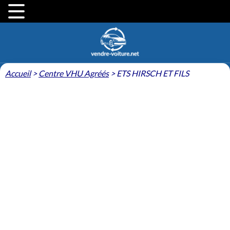
Accueil
>
Centre VHU Agréés
>
ETS HIRSCH ET FILS