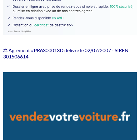
⚖️ Agrément #PR6300013D délivré le 02/07/2007 - SIREN :
301506614