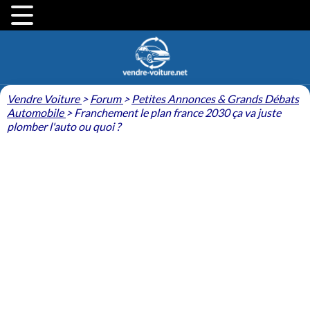
Vendre Voiture
>
Forum
>
Petites Annonces & Grands Débats
Automobile
>
Franchement le plan france 2030 ça va juste
plomber l'auto ou quoi ?