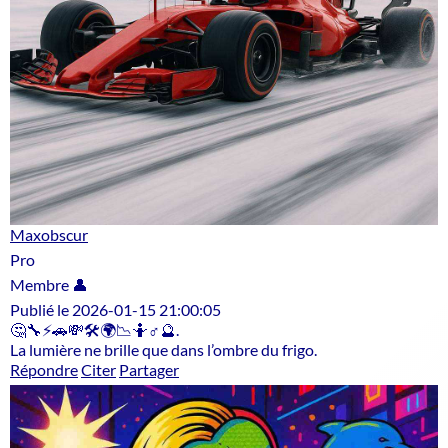
Maxobscur
Pro
Membre 👤
Publié le 2026-01-15 21:00:05
🤔🔧⚡🚗💸🛠️🌍📉🤷♂️🔮.
La lumière ne brille que dans l’ombre du frigo.
Répondre
Citer
Partager