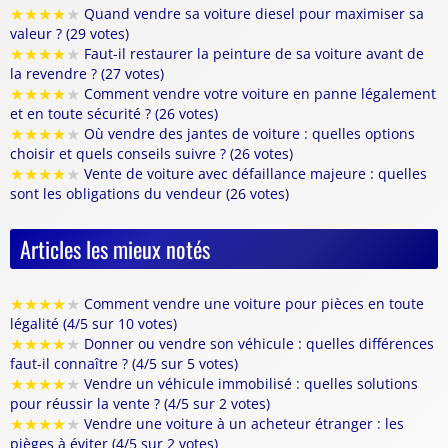
★
★
★
★
★
Quand vendre sa voiture diesel pour maximiser sa
valeur ? (29 votes)
★
★
★
★
★
Faut-il restaurer la peinture de sa voiture avant de
la revendre ? (27 votes)
★
★
★
★
★
Comment vendre votre voiture en panne légalement
et en toute sécurité ? (26 votes)
★
★
★
★
★
Où vendre des jantes de voiture : quelles options
choisir et quels conseils suivre ? (26 votes)
★
★
★
★
★
Vente de voiture avec défaillance majeure : quelles
sont les obligations du vendeur (26 votes)
Articles les mieux notés
★
★
★
★
★
Comment vendre une voiture pour pièces en toute
légalité (4/5 sur 10 votes)
★
★
★
★
★
Donner ou vendre son véhicule : quelles différences
faut-il connaître ? (4/5 sur 5 votes)
★
★
★
★
★
Vendre un véhicule immobilisé : quelles solutions
pour réussir la vente ? (4/5 sur 2 votes)
★
★
★
★
★
Vendre une voiture à un acheteur étranger : les
pièges à éviter (4/5 sur 2 votes)