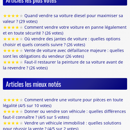
★
★
★
★
★
Quand vendre sa voiture diesel pour maximiser sa
valeur ? (29 votes)
★
★
★
★
★
Comment vendre votre voiture en panne légalement
et en toute sécurité ? (26 votes)
★
★
★
★
★
Où vendre des jantes de voiture : quelles options
choisir et quels conseils suivre ? (26 votes)
★
★
★
★
★
Vente de voiture avec défaillance majeure : quelles
sont les obligations du vendeur (26 votes)
★
★
★
★
★
Faut-il restaurer la peinture de sa voiture avant de
la revendre ? (26 votes)
Articles les mieux notés
★
★
★
★
★
Comment vendre une voiture pour pièces en toute
légalité (4/5 sur 10 votes)
★
★
★
★
★
Donner ou vendre son véhicule : quelles différences
faut-il connaître ? (4/5 sur 5 votes)
★
★
★
★
★
Vendre un véhicule immobilisé : quelles solutions
pour réussir la vente ? (4/5 sur 2 votes)