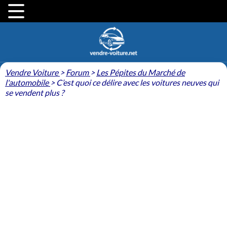
Vendre Voiture
>
Forum
>
Les Pépites du Marché de
l'automobile
>
C’est quoi ce délire avec les voitures neuves qui
se vendent plus ?