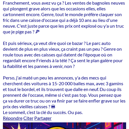
Franchement, vous avez vu ça ? Les ventes de bagnoles neuves
qui plongent grave alors que les occasions elles, elles
cartonnent encore. Genre, tout le monde préfère claquer son
fric dans une caisse d'occase qui a déjà 10 ans au lieu d'une
neuve. C'est juste parce que les prix ont explosé ou y'a un truc
que je pige pas ? 🍕
Et puis sérieux, ça veut dire quoi ce bazar ? Le parc auto
devient de plus en plus vieux, ça craint pas un peu ? Genre on
roule tous avec des caisses qui datent de l'époque où on
regardait encore Friends à la télé ? Ça sent le plan galère pour
la fiabilité et les pannes à venir, non ?
Perso, j'ai maté un peu les annonces, y'a des mecs qui
cherchent des voitures à 15-20 000 balles max, avec 3 gamins
et tout le bordel, et ils trouvent que dalle en neuf. Du coup ils
prennent de l'occase, même si c'est pas top. Vous pensez que
ça va durer ce truc ou on va finir par se faire enfler grave sur les
prix des vieilles caisses ? 🍔
Le sommeil, c’est la clé du succès. Ou pas.
Répondre
Citer
Partager