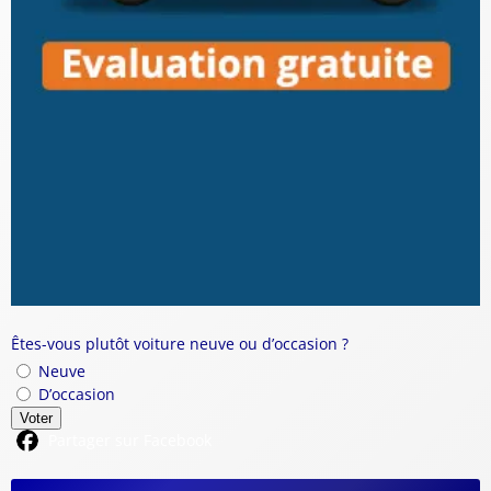
Êtes-vous plutôt voiture neuve ou d’occasion ?
Neuve
D’occasion
Voter
Partager sur Facebook