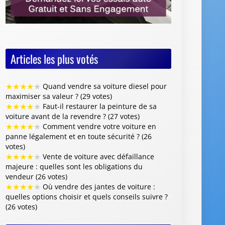
Articles les plus votés
★
★
★
★
★
Quand vendre sa voiture diesel pour
maximiser sa valeur ? (29 votes)
★
★
★
★
★
Faut-il restaurer la peinture de sa
voiture avant de la revendre ? (27 votes)
★
★
★
★
★
Comment vendre votre voiture en
panne légalement et en toute sécurité ? (26
votes)
★
★
★
★
★
Vente de voiture avec défaillance
majeure : quelles sont les obligations du
vendeur (26 votes)
★
★
★
★
★
Où vendre des jantes de voiture :
quelles options choisir et quels conseils suivre ?
(26 votes)
Articles les mieux notés