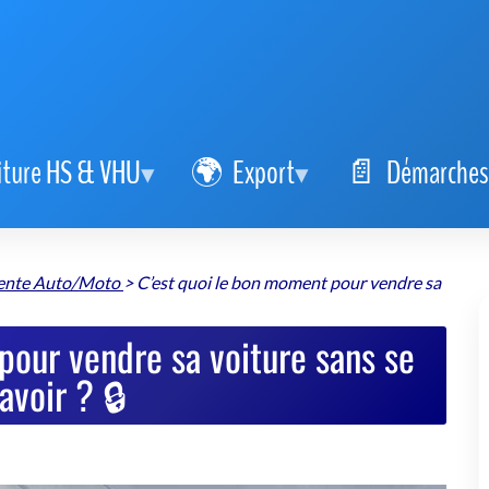
iture HS & VHU
Export
Démarches
vente Auto/Moto
>
C’est quoi le bon moment pour vendre sa
pour vendre sa voiture sans se
 avoir ? 🔒