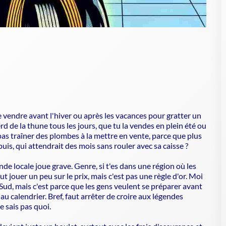
e vendre avant l'hiver ou après les vacances pour gratter un
erd de la thune tous les jours, que tu la vendes en plein été ou
pas traîner des plombes à la mettre en vente, parce que plus
 puis, qui attendrait des mois sans rouler avec sa caisse ?
de locale joue grave. Genre, si t'es dans une région où les
ut jouer un peu sur le prix, mais c'est pas une règle d'or. Moi
e Sud, mais c'est parce que les gens veulent se préparer avant
 au calendrier. Bref, faut arrêter de croire aux légendes
 sais pas quoi.
 devient juste un boulet, surtout avec les frais d'assurance et
cher des excuses, vendez quand vous en avez marre et que
arfait, y'a juste le moment où t'en peux plus !!! 🦈🌊