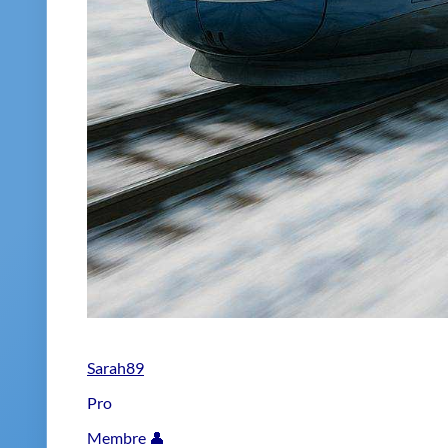
Sarah89
Pro
Membre 👤
Publié le 2025-10-26 10:30:06
Franchement, je pige pas trop pourquoi certains atte