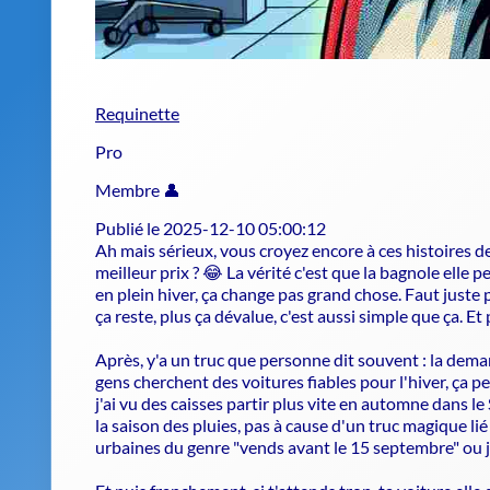
Requinette
Pro
Membre 👤
Publié le 2025-12-10 05:00:12
Ah mais sérieux, vous croyez encore à ces histoires d
meilleur prix ? 😂 La vérité c'est que la bagnole elle p
en plein hiver, ça change pas grand chose. Faut juste 
ça reste, plus ça dévalue, c'est aussi simple que ça. Et
Après, y'a un truc que personne dit souvent : la deman
gens cherchent des voitures fiables pour l'hiver, ça pe
j'ai vu des caisses partir plus vite en automne dans l
la saison des pluies, pas à cause d'un truc magique lié
urbaines du genre "vends avant le 15 septembre" ou je
Et puis franchement, si t'attends trop, ta voiture elle
d'entretien qui tombent. Alors arrêtez de vous cher
vous trouvez un acheteur correct. Y'a pas de moment p