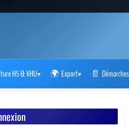
iture HS & VHU
Export
Démarches
nnexion