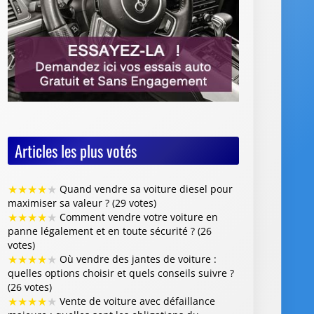
Articles les plus votés
★
★
★
★
★
Quand vendre sa voiture diesel pour
maximiser sa valeur ? (29 votes)
★
★
★
★
★
Comment vendre votre voiture en
panne légalement et en toute sécurité ? (26
votes)
★
★
★
★
★
Où vendre des jantes de voiture :
quelles options choisir et quels conseils suivre ?
(26 votes)
★
★
★
★
★
Vente de voiture avec défaillance