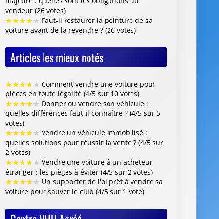
majeure : quelles sont les obligations du
vendeur (26 votes)
★
★
★
★
★
Faut-il restaurer la peinture de sa
voiture avant de la revendre ? (26 votes)
Articles les mieux notés
★
★
★
★
★
Comment vendre une voiture pour
pièces en toute légalité (4/5 sur 10 votes)
★
★
★
★
★
Donner ou vendre son véhicule :
quelles différences faut-il connaître ? (4/5 sur 5
votes)
★
★
★
★
★
Vendre un véhicule immobilisé :
quelles solutions pour réussir la vente ? (4/5 sur
2 votes)
★
★
★
★
★
Vendre une voiture à un acheteur
étranger : les pièges à éviter (4/5 sur 2 votes)
★
★
★
★
★
Un supporter de l'ol prêt à vendre sa
voiture pour sauver le club (4/5 sur 1 vote)
Centre VHU Agréé