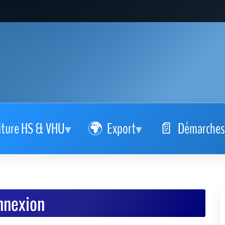
iture HS & VHU
Export
Démarches
nnexion