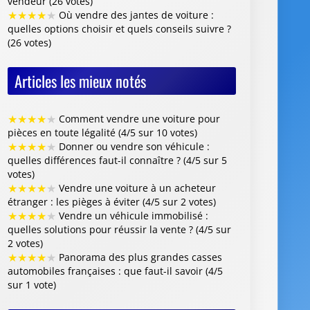
vendeur (26 votes)
★
★
★
★
★
Où vendre des jantes de voiture :
quelles options choisir et quels conseils suivre ?
(26 votes)
Articles les mieux notés
★
★
★
★
★
Comment vendre une voiture pour
pièces en toute légalité (4/5 sur 10 votes)
★
★
★
★
★
Donner ou vendre son véhicule :
quelles différences faut-il connaître ? (4/5 sur 5
votes)
★
★
★
★
★
Vendre une voiture à un acheteur
étranger : les pièges à éviter (4/5 sur 2 votes)
★
★
★
★
★
Vendre un véhicule immobilisé :
quelles solutions pour réussir la vente ? (4/5 sur
2 votes)
★
★
★
★
★
Panorama des plus grandes casses
automobiles françaises : que faut-il savoir (4/5
sur 1 vote)