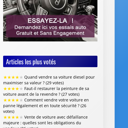
Articles les plus votés
★
★
★
★
★
Quand vendre sa voiture diesel pour
maximiser sa valeur ? (29 votes)
★
★
★
★
★
Faut-il restaurer la peinture de sa
voiture avant de la revendre ? (27 votes)
★
★
★
★
★
Comment vendre votre voiture en
panne légalement et en toute sécurité ? (26
votes)
★
★
★
★
★
Vente de voiture avec défaillance
majeure : quelles sont les obligations du