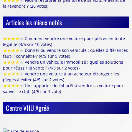
★
★
★
★
★
Faut-il restaurer la peinture de sa voiture avant de
la revendre ? (26 votes)
Articles les mieux notés
★
★
★
★
★
Comment vendre une voiture pour pièces en toute
légalité (4/5 sur 10 votes)
★
★
★
★
★
Donner ou vendre son véhicule : quelles différences
faut-il connaître ? (4/5 sur 5 votes)
★
★
★
★
★
Vendre un véhicule immobilisé : quelles solutions
pour réussir la vente ? (4/5 sur 2 votes)
★
★
★
★
★
Vendre une voiture à un acheteur étranger : les
pièges à éviter (4/5 sur 2 votes)
★
★
★
★
★
Un supporter de l'ol prêt à vendre sa voiture pour
sauver le club (4/5 sur 1 vote)
Centre VHU Agréé