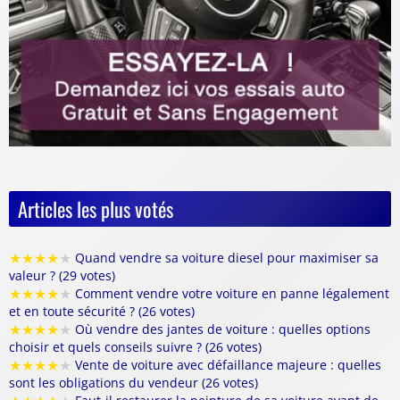
Articles les plus votés
★
★
★
★
★
Quand vendre sa voiture diesel pour maximiser sa
valeur ? (29 votes)
★
★
★
★
★
Comment vendre votre voiture en panne légalement
et en toute sécurité ? (26 votes)
★
★
★
★
★
Où vendre des jantes de voiture : quelles options
choisir et quels conseils suivre ? (26 votes)
★
★
★
★
★
Vente de voiture avec défaillance majeure : quelles
sont les obligations du vendeur (26 votes)