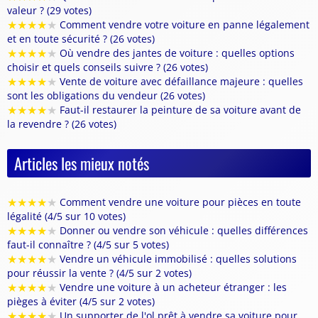
valeur ? (29 votes)
★
★
★
★
★
Comment vendre votre voiture en panne légalement
et en toute sécurité ? (26 votes)
★
★
★
★
★
Où vendre des jantes de voiture : quelles options
choisir et quels conseils suivre ? (26 votes)
★
★
★
★
★
Vente de voiture avec défaillance majeure : quelles
sont les obligations du vendeur (26 votes)
★
★
★
★
★
Faut-il restaurer la peinture de sa voiture avant de
la revendre ? (26 votes)
Articles les mieux notés
★
★
★
★
★
Comment vendre une voiture pour pièces en toute
légalité (4/5 sur 10 votes)
★
★
★
★
★
Donner ou vendre son véhicule : quelles différences
faut-il connaître ? (4/5 sur 5 votes)
★
★
★
★
★
Vendre un véhicule immobilisé : quelles solutions
pour réussir la vente ? (4/5 sur 2 votes)
★
★
★
★
★
Vendre une voiture à un acheteur étranger : les
pièges à éviter (4/5 sur 2 votes)
★
★
★
★
★
Un supporter de l'ol prêt à vendre sa voiture pour