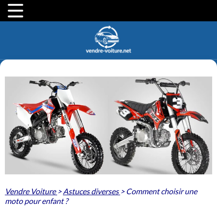
Vendre Voiture
>
Astuces diverses
>
Comment choisir une
moto pour enfant ?