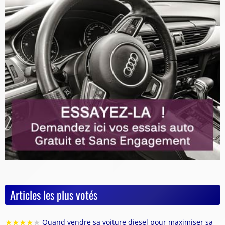
Articles les plus votés
★
★
★
★
★
Quand vendre sa voiture diesel pour maximiser sa