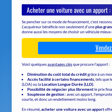
Acheter une voiture avec un apport :
Se pencher sur ce mode de financement, c'est reconn
L'acquéreur bénéficie non seulement d'une
plus gran
donne aussi les moyens de choisir un véhicule mieux é
Vendez 
Voici quelques
avantages clés
que procure l'apport :
Diminution du coût total du crédit
grâce à un mo
Accès facilité à certains financements
, tels que 
(LOA)
ou la
Location Longue Durée (LLD)
.
Possibilité de négocier plus librement
le prix fin
Souplesse de gestion
: avec un apport, l'emprun
courte, et donc un endettement moins long.
En résumé,
acheter une voiture avec un apport
offr