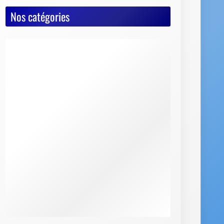
Nos catégories
Actualités
Astuces diverses
Conseils & Pièges à éviter
Documents vente voiture
Carte Grise
Contrôle Technique
Mise à la casse
Démarches, conseils et sécurité
Indispensables
Jeux Vidéos
Nos Dossiers
Succession, décès, héritage