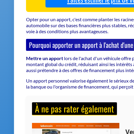
Opter pour un apport, c'est comme planter les racines
automobile sur des bases financières plus stables, ré
voie à des conditions plus avantageuses.
Pourquoi apporter un apport à l'achat d'une
Mettre un apport
lors de l'achat d'un véhicule offre 
montant global du crédit, réduisant ainsi les intérêts 
aussi prétendre à des offres de financement plus inté
Un apport personnel valorise également le sérieux de
la banque
ou l'organisme de financement, qui perçoit 
À ne pas rater également
Ve