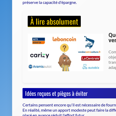
préserve la capacité d'épargne.
À lire absolument
Que
ve
Comp
obje
tran
ada
Idées reçues et pièges à éviter
Certains pensent encore qu'il est nécessaire de four
En réalité, même un apport modeste peut faire la dif
placé en avance réduit l'effort futur.