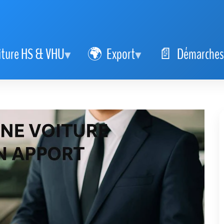
iture HS & VHU
Export
Démarches