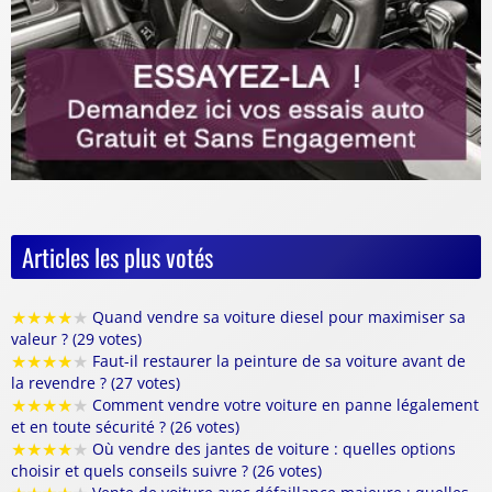
Articles les plus votés
★
★
★
★
★
Quand vendre sa voiture diesel pour maximiser sa
valeur ? (29 votes)
★
★
★
★
★
Faut-il restaurer la peinture de sa voiture avant de
la revendre ? (27 votes)
★
★
★
★
★
Comment vendre votre voiture en panne légalement
et en toute sécurité ? (26 votes)
★
★
★
★
★
Où vendre des jantes de voiture : quelles options
choisir et quels conseils suivre ? (26 votes)