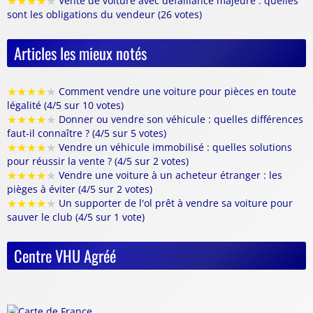
★
★
★
★
★
Vente de voiture avec défaillance majeure : quelles
sont les obligations du vendeur (26 votes)
Articles les mieux notés
★
★
★
★
★
Comment vendre une voiture pour pièces en toute
légalité (4/5 sur 10 votes)
★
★
★
★
★
Donner ou vendre son véhicule : quelles différences
faut-il connaître ? (4/5 sur 5 votes)
★
★
★
★
★
Vendre un véhicule immobilisé : quelles solutions
pour réussir la vente ? (4/5 sur 2 votes)
★
★
★
★
★
Vendre une voiture à un acheteur étranger : les
pièges à éviter (4/5 sur 2 votes)
★
★
★
★
★
Un supporter de l'ol prêt à vendre sa voiture pour
sauver le club (4/5 sur 1 vote)
Centre VHU Agréé