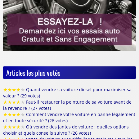
Articles les plus votés
★
★
★
★
★
Quand vendre sa voiture diesel pour maximiser sa
valeur ? (29 votes)
★
★
★
★
★
Faut-il restaurer la peinture de sa voiture avant de
la revendre ? (27 votes)
★
★
★
★
★
Comment vendre votre voiture en panne légalement
et en toute sécurité ? (26 votes)
★
★
★
★
★
Où vendre des jantes de voiture : quelles options
choisir et quels conseils suivre ? (26 votes)