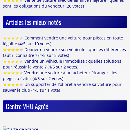
★
★
★
★
★
Vente de voiture avec défaillance majeure : quelles
sont les obligations du vendeur (26 votes)
Articles les mieux notés
★
★
★
★
★
Comment vendre une voiture pour pièces en toute
légalité (4/5 sur 10 votes)
★
★
★
★
★
Donner ou vendre son véhicule : quelles différences
faut-il connaître ? (4/5 sur 5 votes)
★
★
★
★
★
Vendre un véhicule immobilisé : quelles solutions
pour réussir la vente ? (4/5 sur 2 votes)
★
★
★
★
★
Vendre une voiture à un acheteur étranger : les
pièges à éviter (4/5 sur 2 votes)
★
★
★
★
★
Un supporter de l'ol prêt à vendre sa voiture pour
sauver le club (4/5 sur 1 vote)
Centre VHU Agréé