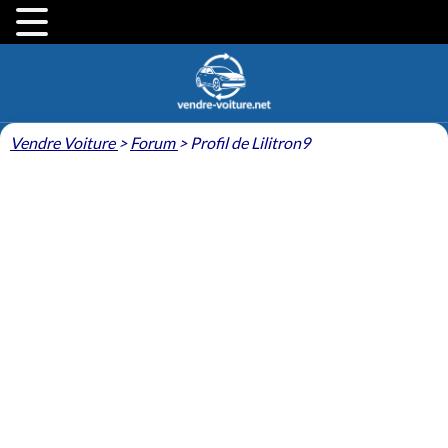
Vendre Voiture
>
Forum
>
Profil de Lilitron9