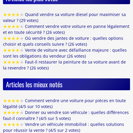
★
★
★
★
★
Quand vendre sa voiture diesel pour maximiser sa
valeur ? (29 votes)
★
★
★
★
★
Comment vendre votre voiture en panne légalement
et en toute sécurité ? (26 votes)
★
★
★
★
★
Où vendre des jantes de voiture : quelles options
choisir et quels conseils suivre ? (26 votes)
★
★
★
★
★
Vente de voiture avec défaillance majeure : quelles
sont les obligations du vendeur (26 votes)
★
★
★
★
★
Faut-il restaurer la peinture de sa voiture avant de
la revendre ? (26 votes)
Articles les mieux notés
★
★
★
★
★
Comment vendre une voiture pour pièces en toute
légalité (4/5 sur 10 votes)
★
★
★
★
★
Donner ou vendre son véhicule : quelles différences
faut-il connaître ? (4/5 sur 5 votes)
★
★
★
★
★
Vendre un véhicule immobilisé : quelles solutions
pour réussir la vente ? (4/5 sur 2 votes)