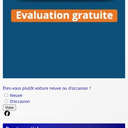
Êtes-vous plutôt voiture neuve ou d’occasion ?
Neuve
D’occasion
Voter
Partager sur Facebook